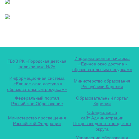
Информационная система
ГБУЗ РК «Городская детская
«Единое окно доступа к
поликлиника №2»
образовательным ресурсам»
Информационная система
Министерство образования
«Единое окно доступа к
Республики Карелия
образовательным ресурсам»
Федеральный портал
Образовательный портал
Российское Образование
Карелии
Официальный
Министерство просвещения
сайт Администрации
Российской Федерации
Петрозаводского городского
округа
Управление образования