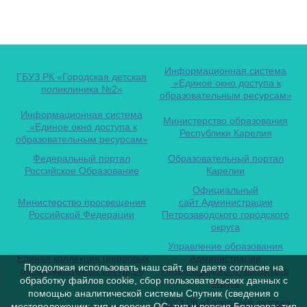
Информационная система
ГБУЗ РК «Городская детская
«Единое окно доступа к
поликлиника №2»
образовательным ресурсам»
Информационная система
Министерство образования
«Единое окно доступа к
Республики Карелия
образовательным ресурсам»
Федеральный портал
Образовательный портал
Российское Образование
Карелии
Официальный
Министерство просвещения
сайт Администрации
Российской Федерации
Петрозаводского городского
округа
Управление образования
Единая коллекция цифровых
Администрации
Продолжая использовать наш сайт, вы даете согласие на
образовательных ресурсов
Петрозаводского городского
обработку файлов cookie, сбор пользовательских данных с
округа
помощью аналитической системы Спутник (сведения о
ГБУЗ РК «Городская детская
местоположении; тип и версия ОС; тип и версия Браузера; тип