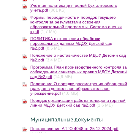
Учетная политика для целей бухгалтерского
учета.pdf
(981 КБ)
Формы, периодичность и порядок текущего
контроля за результатами освоения
образовательной программы_Система оценки
к.pdf
(1,7 МБ)
ПОЛИТИКА в отношении обработки
персональных данных МДОУ Детский сад
№2.pdf
(8,5 МБ)
Положение о наставничестве МДОУ Детский сад
№2.pdf
(3,4 МБ)
Программа План производственного контроля за
соблюдением санитарных правил МДОУ Детский
сад №2.pdf
(14,9 МБ)
Положение О порядке рассмотрения обращений
граждан в дошкольное образовательное
учреждение.pdf
(4,0 МБ)
Порядок организации работы телефона горячей
линии МДОУ Детский сад №2.pdf
(1,6 МБ)
Муниципальные документы
Постановление АПГО 4048 от 25.12.2024.pdf