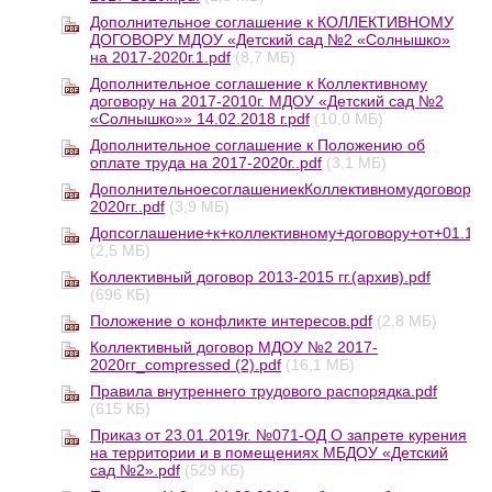
Дополнительное соглашение к КОЛЛЕКТИВНОМУ
ДОГОВОРУ МДОУ «Детский сад №2 «Солнышко»
на 2017-2020г.1.pdf
(8,7 МБ)
Дополнительное соглашение к Коллективному
договору на 2017-2010г. МДОУ «Детский сад №2
«Солнышко»» 14.02.2018 г.pdf
(10,0 МБ)
Дополнительное соглашение к Положению об
оплате труда на 2017-2020г..pdf
(3,1 МБ)
ДополнительноесоглашениекКоллективномудоговорун
2020гг..pdf
(3,9 МБ)
Допсоглашение+к+коллективному+договору+от+01.12.
(2,5 МБ)
Коллективный договор 2013-2015 гг.(архив).pdf
(696 КБ)
Положение о конфликте интересов.pdf
(2,8 МБ)
Коллективный договор МДОУ №2 2017-
2020гг_compressed (2).pdf
(16,1 МБ)
Правила внутреннего трудового распорядка.pdf
(615 КБ)
Приказ от 23.01.2019г. №071-ОД О запрете курения
на территории и в помещениях МБДОУ «Детский
сад №2».pdf
(529 КБ)