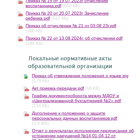
Приказ № 19 от 19.07.2023г отчисление
воспитанника.pdf
(650 КБ)
Приказ № 20 от 20.07.2023г Зачисление
ребенка.pdf
(522 КБ)
Приказ об отчислении № 21 от 03.08.23г.pdf
(300 КБ)
Приказ № 22 от 13.08.2024г. об отчислении.pdf
(284 КБ)
Локальные нормативные акты
образовательной организации
Приказ об утверждении положения о языке.jpg
(179 КБ)
Акт приема-передачи.pdf
(68 КБ)
График документооборота между МДОУ и
«Централизованной бухгалтерией №2».pdf
(215 КБ)
Дополнение к положению о защите
персональных данных воспитанников.pdf
(2,9 МБ)
Отчет о результатах исполнения предписания об
устранении нарушений №14 01-04 12 от