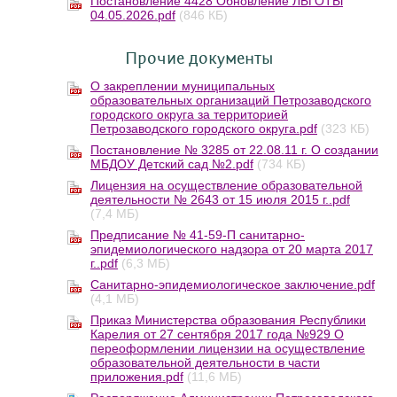
Постановление 4428 Обновление ЛЬГОТЫ
04.05.2026.pdf
(846 КБ)
Прочие документы
О закреплении муниципальных
образовательных организаций Петрозаводского
городского округа за территорией
Петрозаводского городского округа.pdf
(323 КБ)
Постановление № 3285 от 22.08.11 г. О создании
МБДОУ Детский сад №2.pdf
(734 КБ)
Лицензия на осуществление образовательной
деятельности № 2643 от 15 июля 2015 г..pdf
(7,4 МБ)
Предписание № 41-59-П санитарно-
эпидемиологического надзора от 20 марта 2017
г..pdf
(6,3 МБ)
Санитарно-эпидемиологическое заключение.pdf
(4,1 МБ)
Приказ Министерства образования Республики
Карелия от 27 сентября 2017 года №929 О
переоформлении лицензии на осуществление
образовательной деятельности в части
приложения.pdf
(11,6 МБ)