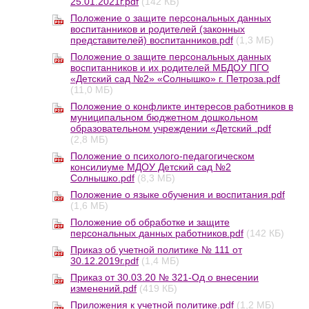
25.01.2021г.pdf
(142 КБ)
Положение о защите персональных данных
воспитанников и родителей (законных
представителей) воспитанников.pdf
(1,3 МБ)
Положение о защите персональных данных
воспитанников и их родителей МБДОУ ПГО
«Детский сад №2» «Солнышко» г. Петроза.pdf
(11,0 МБ)
Положение о конфликте интересов работников в
муниципальном бюджетном дошкольном
образовательном учреждении «Детский .pdf
(2,8 МБ)
Положение о психолого-педагогическом
консилиуме МДОУ Детский сад №2
Солнышко.pdf
(8,3 МБ)
Положение о языке обучения и воспитания.pdf
(1,6 МБ)
Положение об обработке и защите
персональных данных работников.pdf
(142 КБ)
Приказ об учетной политике № 111 от
30.12.2019г.pdf
(1,4 МБ)
Приказ от 30.03.20 № 321-Од о внесении
изменений.pdf
(419 КБ)
Приложения к учетной политике.pdf
(1,2 МБ)