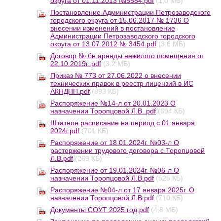
округа от 01.11.2013 №5584.pdf
(1,0 МБ)
Постановление Администрации Петрозаводского
городского округа от 15.06.2017 № 1736 О
внесении изменений в постановление
Администрации Петрозаводского городского
округа от 13.07.2012 № 3454.pdf
(3,6 МБ)
Договор № бн аренды нежилого помещения от
22.10.2019г..pdf
(3,2 МБ)
Приказ № 773 от 27.06.2022 о внесении
технических правок в реестр лицензий в ИС
АКНДПП.pdf
(893 КБ)
Распоряжение №14-л от 20.01.2023 О
назначении Торопцовой Л.В..pdf
(694 КБ)
Штатное расписание на период с 01 января
2024г.pdf
(701 КБ)
Распоряжение от 18.01.2024г. №03-л О
расторжении трудового договора с Торопцовой
Л.В.pdf
(269 КБ)
Распоряжение от 19.01.2024г. №06-л О
назначении Торопцовой Л.В.pdf
(525 КБ)
Распоряжение №04-л от 17 января 2025г. О
назначении Торопцовой Л.В.pdf
(710 КБ)
Документы СОУТ 2025 год.pdf
(4,8 МБ)