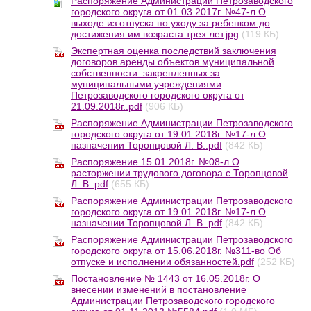
Распоряжение Администрации Петрозаводского
городского округа от 01.03.2017г. №47-л О
выходе из отпуска по уходу за ребенком до
достижения им возраста трех лет.jpg
(119 КБ)
Экспертная оценка последствий заключения
договоров аренды объектов муниципальной
собственности. закрепленных за
муниципальными учреждениями
Петрозаводского городского округа от
21.09.2018г..pdf
(906 КБ)
Распоряжение Администрации Петрозаводского
городского округа от 19.01.2018г. №17-л О
назначении Торопцовой Л. В..pdf
(842 КБ)
Распоряжение 15.01.2018г. №08-л О
расторжении трудового договора с Торопцовой
Л. В..pdf
(655 КБ)
Распоряжение Администрации Петрозаводского
городского округа от 19.01.2018г. №17-л О
назначении Торопцовой Л. В..pdf
(842 КБ)
Распоряжение Администрации Петрозаводского
городского округа от 15.06.2018г. №311-во Об
отпуске и исполнении обязанностей.pdf
(252 КБ)
Постановление № 1443 от 16.05.2018г. О
внесении изменений в постановление
Администрации Петрозаводского городского