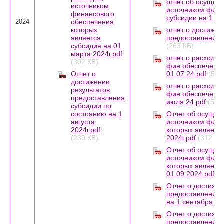
отчет об осущест
источником
источником фина
финансового
субсидии на 1.07
обеспечения
2024
которых
отчет о достижен
является
предоставления с
субсидия на 01
(263 КБ)
марта 2024г.pdf
отчет о расходов
(302 КБ)
фин обеспечение
Отчет о
01.07.24.pdf
(504
достижении
отчет о расходов
результатов
фин обеспечение
предоставления
июля.24.pdf
(501
субсидии по
состоянию на 1
Отчет об осущес
августа
источником фина
2024г.pdf
которых является
(239 КБ)
2024г.pdf
(312 КБ
Отчет об осущес
источником фина
которых являетс
01.09.2024.pdf
(6
Отчет о достижен
предоставления 
на 1 сентября 20
Отчет о достижен
предоставления 