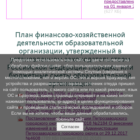
предоставления 
на 01 января 2025
(627 КБ)
План финансово-хозяйственной
деятельности образовательной
организации, утвержденный в
установленном законодательством
Продолжая использовать наш сайт, вы даете согласие на
обработку файлов cookie, сбор пользовательских данных с
Российской Федерации порядке, или
помощью аналитической системы Спутник (сведения о
бюджетные сметы образовательной
местоположении; тип и версия ОС; тип и версия Браузера; тип
организации
устройства и разрешение его экрана; источник откуда пришел
на сайт пользователь; с какого сайта или по какой рекламе; язык
План ФХД на 2026г. и плановый период 2027 и
ОС и Браузера; какие страницы открывает и на какие кнопки
2028 годов от 10 апреля 2026г.pdf
(3,6 МБ)
нажимает пользователь; ip-адрес) в целях функционирования
ПФХД на 2024г. (на 2024г. и плановый период 2025
сайта и проведения статистических исследований и обзоров.
и 2026 годов) от 22.05.2024г.pdf
(1,9 МБ)
Если вы не хотите, чтобы ваши данные обрабатывались,
Постановление Администрации Петрозаводского
покиньте сайт.
городского округа от 02.08.2018 №2184 О внесении
Согласен
изменений в постановление Администрации
Петрозаводского городского округа от 29.12.2017
№4608
(789 КБ)
(принят 02.02.2018)