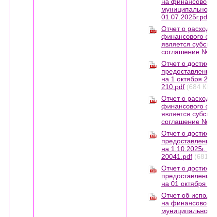
на финансовое 
муниципального 
01.07.2025г.pdf
(
Отчет о расходах
финансового обе
является субсиди
соглашение №2 2
Отчет о достижен
предоставления 
на 1 октября 20
210.pdf
(684 КБ)
Отчет о расходах
финансового обе
является субсиди
соглашение №2 2
Отчет о достижен
предоставления 
на 1.10.2025г. С
20041.pdf
(681 К
Отчет о достижен
предоставления 
на 01 октября 202
Отчет об исполь
на финансовое 
муниципального 