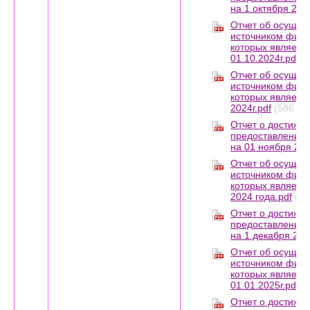
на 1 октября 2024
Отчет об осущес
источником фина
которых являетс
01.10.2024г.pdf
(
Отчет об осущес
источником фина
которых являетс
2024г.pdf
(586 КБ
Отчет о достижен
предоставления 
на 01 ноября 202
Отчет об осущес
источником фина
которых является
2024 года.pdf
(59
Отчет о достижен
предоставления 
на 1 декабря 202
Отчет об осущес
источником фина
которых являетс
01.01.2025г.pdf
(
Отчет о достижен