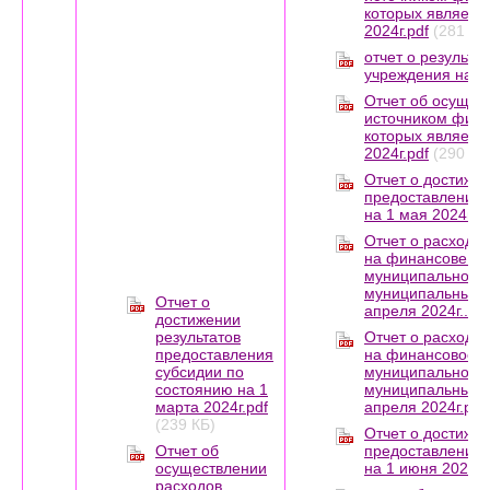
которых являетс
2024г.pdf
(281 КБ
отчет о результа
учреждения на 01
Отчет об осущес
источником фина
которых являетс
2024г.pdf
(290 КБ
Отчет о достижен
предоставления 
на 1 мая 2024г.pd
Отчет о расходо
на финансове о
муниципального 
муниципальных у
Отчет о
апреля 2024г..pdf
достижении
результатов
Отчет о расходо
предоставления
на финансовое 
субсидии по
муниципального 
состоянию на 1
муниципальных р
марта 2024г.pdf
апреля 2024г.pdf
(239 КБ)
Отчет о достижен
Отчет об
предоставления 
осуществлении
на 1 июня 2024г.
расходов,