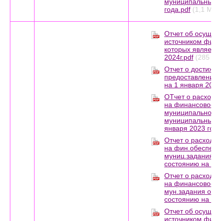
муниципальных у
года.pdf
(1,1 МБ)
Отчет об осущес
источником фина
которых является
2024г.pdf
(285 КБ
Отчет о достижен
предоставления 
на 1 января 2024г
ОТчет о расходо
на финансовое 
муниципального 
муниципальных у
января 2023 года
Отчет о расходо
на фин.обеспеч
муниц.задания ок
состоянию на 01.
Отчет о расходо
на финансовое 
мун.задания оказ
состоянию на 01 
Отчет об осущес
источником фина