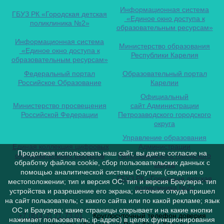
Информационная система
ГБУЗ РК «Городская детская
«Единое окно доступа к
поликлиника №2»
образовательным ресурсам»
Информационная система
Министерство образования
«Единое окно доступа к
Республики Карелия
образовательным ресурсам»
Федеральный портал
Образовательный портал
Российское Образование
Карелии
Официальный
Министерство просвещения
сайт Администрации
Российской Федерации
Петрозаводского городского
округа
Управление образования
Единая коллекция цифровых
Администрации
Продолжая использовать наш сайт, вы даете согласие на
образовательных ресурсов
Петрозаводского городского
обработку файлов cookie, сбор пользовательских данных с
округа
помощью аналитической системы Спутник (сведения о
ГБУЗ РК «Городская детская
местоположении; тип и версия ОС; тип и версия Браузера; тип
поликлиника №2»
устройства и разрешение его экрана; источник откуда пришел
на сайт пользователь; с какого сайта или по какой рекламе; язык
ОС и Браузера; какие страницы открывает и на какие кнопки
+7 (814-2) 71-73-01
Круглосуточный телефон доверия
нажимает пользователь; ip-адрес) в целях функционирования