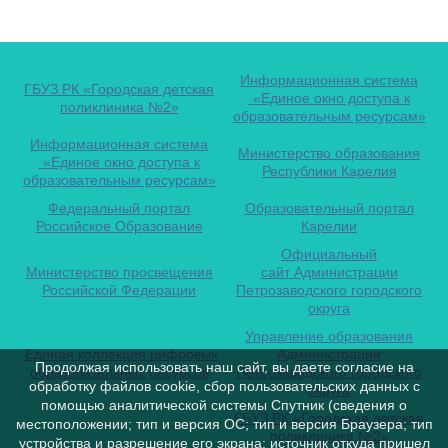
Информационная система
ГБУЗ РК «Городская детская
«Единое окно доступа к
поликлиника №2»
образовательным ресурсам»
Информационная система
Министерство образования
«Единое окно доступа к
Республики Карелия
образовательным ресурсам»
Федеральный портал
Образовательный портал
Российское Образование
Карелии
Официальный
Министерство просвещения
сайт Администрации
Российской Федерации
Петрозаводского городского
округа
Управление образования
Единая коллекция цифровых
Администрации
Продолжая использовать наш сайт, вы даете согласие на
образовательных ресурсов
Петрозаводского городского
обработку файлов cookie, сбор пользовательских данных с
округа
помощью аналитической системы Спутник (сведения о
ГБУЗ РК «Городская детская
местоположении; тип и версия ОС; тип и версия Браузера; тип
поликлиника №2»
устройства и разрешение его экрана; источник откуда пришел