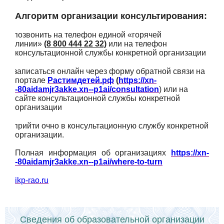
Алгоритм организации консультирования:
1.
позвонить на телефон единой «горячей
линии»
(8 800 444 22 32)
или на телефон
консультационной службы конкретной организации
2.
записаться онлайн через форму обратной связи на
портале
Растимдетей.рф
(
https://xn-
-80aidamjr3akke.xn--p1ai/consultation
) или на
сайте консультационной службы конкретной
организации
3.
прийти очно в консультационную службу конкретной
организации.
Полная информация об организациях
https://xn-
-80aidamjr3akke.xn--p1ai/where-to-turn
ikp-rao.ru
Сведения об образовательной организации