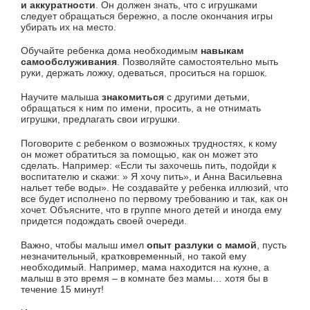
и аккуратности
. Он должен знать, что с игрушками
следует обращаться бережно, а после окончания игры
убирать их на место.
Обучайте ребенка дома необходимым
навыкам
самообслуживания
. Позволяйте самостоятельно мыть
руки, держать ложку, одеваться, проситься на горшок.
Научите малыша
знакомиться
с другими детьми,
обращаться к ним по имени, просить, а не отнимать
игрушки, предлагать свои игрушки.
Поговорите с ребенком о возможных трудностях, к кому
он может обратиться за помощью, как он может это
сделать. Например: «Если ты захочешь пить, подойди к
воспитателю и скажи: » Я хочу пить», и Анна Васильевна
нальет тебе воды». Не создавайте у ребенка иллюзий, что
все будет исполнено по первому требованию и так, как он
хочет. Объясните, что в группе много детей и иногда ему
придется подождать своей очереди.
Важно, чтобы малыш имел
опыт разлуки с мамой
, пусть
незначительный, кратковременный, но такой ему
необходимый. Например, мама находится на кухне, а
малыш в это время – в комнате без мамы… хотя бы в
течение 15 минут!