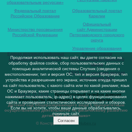
образовательным ресурсам»
Федеральный портал
Образовательный портал
Российское Образование
Карелии
Официальный
Министерство просвещения
сайт Администрации
Российской Федерации
Петрозаводского городского
округа
Управление образования
Единая коллекция цифровых
Администрации
Продолжая использовать наш сайт, вы даете согласие на
образовательных ресурсов
Петрозаводского городского
обработку файлов cookie, сбор пользовательских данных с
округа
помощью аналитической системы Спутник (сведения о
ГБУЗ РК «Городская детская
местоположении; тип и версия ОС; тип и версия Браузера; тип
поликлиника №2»
устройства и разрешение его экрана; источник откуда пришел
на сайт пользователь; с какого сайта или по какой рекламе; язык
ОС и Браузера; какие страницы открывает и на какие кнопки
+7 (814-2) 71-73-01
Круглосуточный телефон доверия
нажимает пользователь; ip-адрес) в целях функционирования
министерства образования Республики Карелия
сайта и проведения статистических исследований и обзоров.
Детский сад общеразвивающего вида с приоритетным
Если вы не хотите, чтобы ваши данные обрабатывались,
осуществлением деятельности по физическому развитию
покиньте сайт.
детей №2 «Солнышко»
Согласен
© Конструктор сайтов
Nubex.ru