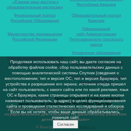
«Единое окно доступа к
Республики Карелия
образовательным ресурсам»
Федеральный портал
Образовательный портал
Российское Образование
Карелии
Официальный
Министерство просвещения
сайт Администрации
Российской Федерации
Петрозаводского городского
округа
Управление образования
Единая коллекция цифровых
Администрации
Продолжая использовать наш сайт, вы даете согласие на
образовательных ресурсов
Петрозаводского городского
обработку файлов cookie, сбор пользовательских данных с
округа
помощью аналитической системы Спутник (сведения о
ГБУЗ РК «Городская детская
местоположении; тип и версия ОС; тип и версия Браузера; тип
поликлиника №2»
устройства и разрешение его экрана; источник откуда пришел
на сайт пользователь; с какого сайта или по какой рекламе; язык
ОС и Браузера; какие страницы открывает и на какие кнопки
+7 (814-2) 71-73-01
Круглосуточный телефон доверия
нажимает пользователь; ip-адрес) в целях функционирования
министерства образования Республики Карелия
сайта и проведения статистических исследований и обзоров.
Детский сад общеразвивающего вида с приоритетным
Если вы не хотите, чтобы ваши данные обрабатывались,
осуществлением деятельности по физическому развитию
покиньте сайт.
детей №2 «Солнышко»
Согласен
© Конструктор сайтов
Nubex.ru