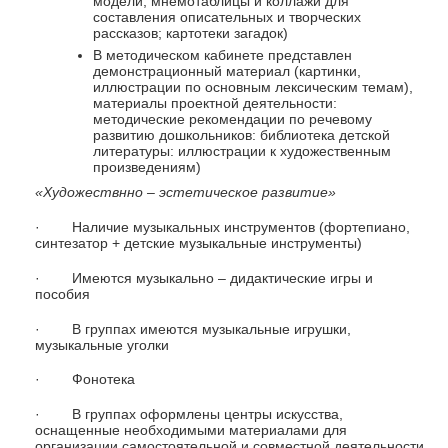
модели, мнемотаблицы и коллажи для
составления описательных и творческих
рассказов; картотеки загадок)
В методическом кабинете представлен
демонстрационный материал (картинки,
иллюстрации по основным лексическим темам),
материалы проектной деятельности:
методические рекомендации по речевому
развитию дошкольников: библиотека детской
литературы: иллюстрации к художественным
произведениям)
«Художествнно – эстетическое развитие»
· Наличие музыкальных инструментов (фортепиано,
синтезатор + детские музыкальные инструменты)
· Имеются музыкально – дидактические игры и
пособия
· В группах имеются музыкальные игрушки,
музыкальные уголки
· Фонотека
· В группах оформлены центры искусства,
оснащенные необходимыми материалами для
организации самостоятельной и совместной деятельности