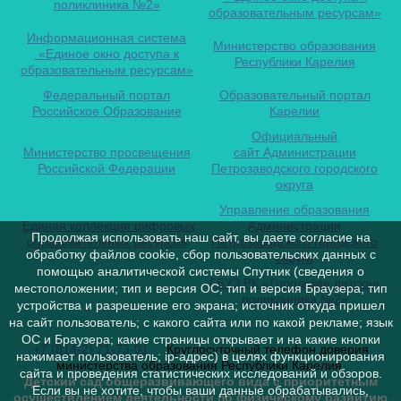
поликлиника №2»
образовательным ресурсам»
Информационная система
Министерство образования
«Единое окно доступа к
Республики Карелия
образовательным ресурсам»
Федеральный портал
Образовательный портал
Российское Образование
Карелии
Официальный
Министерство просвещения
сайт Администрации
Российской Федерации
Петрозаводского городского
округа
Управление образования
Единая коллекция цифровых
Администрации
Продолжая использовать наш сайт, вы даете согласие на
образовательных ресурсов
Петрозаводского городского
обработку файлов cookie, сбор пользовательских данных с
округа
помощью аналитической системы Спутник (сведения о
ГБУЗ РК «Городская детская
местоположении; тип и версия ОС; тип и версия Браузера; тип
поликлиника №2»
устройства и разрешение его экрана; источник откуда пришел
на сайт пользователь; с какого сайта или по какой рекламе; язык
ОС и Браузера; какие страницы открывает и на какие кнопки
+7 (814-2) 71-73-01
Круглосуточный телефон доверия
нажимает пользователь; ip-адрес) в целях функционирования
министерства образования Республики Карелия
сайта и проведения статистических исследований и обзоров.
Детский сад общеразвивающего вида с приоритетным
Если вы не хотите, чтобы ваши данные обрабатывались,
осуществлением деятельности по физическому развитию