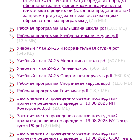
от 20.05.2014 г. №155-П Об утверждении порядка
обращения за получением компенсации платы,
взимаемой с родителей (законных представителей)
за присмотр и уход за детьми, осваивающими
образовательные программы д
(2,5 МБ)
Рабочая программа Малышкина школа.pdf
(10,3 МБ)
Рабочая программа Изобразительная студия.pdf
(12,5 МБ)
Учебный план 24-25 Изобразительная студия.pdf
(545 КБ)
Учебный план 24-25 Малышкина школа.pdf
(507 КБ)
Учебный план 24-25 Речевичок.pdf
(506 КБ)
Учебный план 24-25 Спортивная карусель.pdf
(560 КБ)
Рабочая программа Спортивная карусель.pdf
(11,8 МБ)
Рабочая программа Речевичок.pdf
(13,7 МБ)
Заключение по проведению оценки последствий
принятия решения по аренде от 19.08.2025 ИП
Конторов А.В.pdf
(2,0 МБ)
Заключение по проведению оценки последствий
принятия решения по аренде от 19.08.2025 БУ Театр
кукол РК.pdf
(2,0 МБ)
Заключение по проведению оценки последствий
принятия решения по аренде от 19.08.2025 ООО Театр