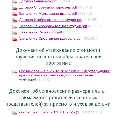
Договор Речевичок.pdf
(4,8 МБ)
Договор Спортивная карусель.pdf
(4,9 МБ)
Заявление Малышкина школа.pdf
(391 КБ)
Договор Изобразительная студия.pdf
(4,8 МБ)
Заявление Изобразительная студия.pdf
(401 КБ)
Заявление Речевичок.pdf
(386 КБ)
Заявление Спортивная карусель.pdf
(391 КБ)
Документ об утверждении стоимости
обучения по каждой образовательной
программе
Постановление о 26.02.2018г. №532 Об утверждении
прейскуранта на платные дополнительные
услуги.pdf
(1,6 МБ)
Документ об установлении размера платы,
взимаемой с родителей (законных
представителей) за присмотр и уход за детьми
razmer_rod_platy_s_01_01_2025 (1).pdf
(858 КБ)