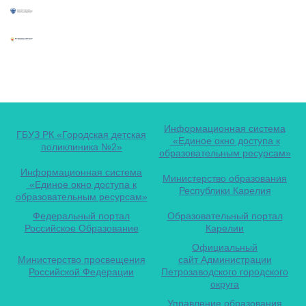
Информационная система
ГБУЗ РК «Городская детская
«Единое окно доступа к
поликлиника №2»
образовательным ресурсам»
Информационная система
Министерство образования
«Единое окно доступа к
Республики Карелия
образовательным ресурсам»
Федеральный портал
Образовательный портал
Российское Образование
Карелии
Официальный
Министерство просвещения
сайт Администрации
Российской Федерации
Петрозаводского городского
округа
Управление образования