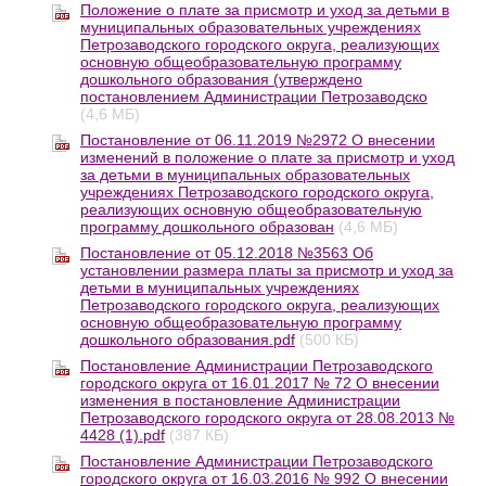
Положение о плате за присмотр и уход за детьми в
муниципальных образовательных учреждениях
Петрозаводского городского округа, реализующих
основную общеобразовательную программу
дошкольного образования (утверждено
постановлением Администрации Петрозаводско
(4,6 МБ)
Постановление от 06.11.2019 №2972 О внесении
изменений в положение о плате за присмотр и уход
за детьми в муниципальных образовательных
учреждениях Петрозаводского городского округа,
реализующих основную общеобразовательную
программу дошкольного образован
(4,6 МБ)
Постановление от 05.12.2018 №3563 Об
установлении размера платы за присмотр и уход за
детьми в муниципальных учреждениях
Петрозаводского городского округа, реализующих
основную общеобразовательную программу
дошкольного образования.pdf
(500 КБ)
Постановление Администрации Петрозаводского
городского округа от 16.01.2017 № 72 О внесении
изменения в постановление Администрации
Петрозаводского городского округа от 28.08.2013 №
4428 (1).pdf
(387 КБ)
Постановление Администрации Петрозаводского
городского округа от 16.03.2016 № 992 О внесении