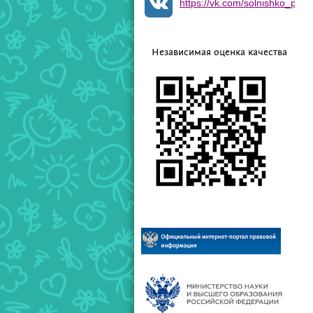
https://vk.com/solnishko_ptz
Независимая оценка качества