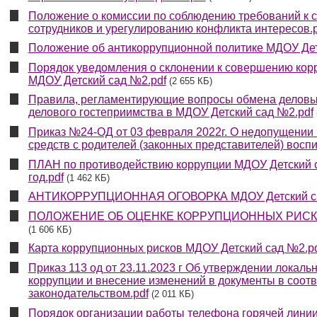
Положение о комиссии по соблюдению требований к
сотрудников и урегулированию конфликта интересов.p
Положение об антикоррупционной политике МДОУ Дет
Порядок уведомления о склонении к совершению кор
МДОУ Детский сад №2.pdf
(2 655 КБ)
Правила, регламентирующие вопросы обмена деловы
делового гостеприимства в МДОУ Детский сад №2.pdf
Приказ №24-ОД от 03 февраля 2022г. О недопущении
средств с родителей (законных представителей) воспи
ПЛАН по противодействию коррупции МДОУ Детский 
год.pdf
(1 462 КБ)
АНТИКОРРУПЦИОННАЯ ОГОВОРКА МДОУ Детский са
ПОЛОЖЕНИЕ ОБ ОЦЕНКЕ КОРРУПЦИОННЫХ РИСКОВ 
(1 606 КБ)
Карта коррупционных рисков МДОУ Детский сад №2.p
Приказ 113 од от 23.11.2023 г Об утверждении локаль
коррупции и внесение изменений в документы в соотв
законодательством.pdf
(2 011 КБ)
Порядок организации работы телефона горячей линии 