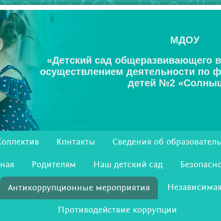
МДОУ
«Детский сад общеразвивающего 
осуществлением деятельности по 
детей №2 «Солны
8-8142-
Коллектив
Контакты
Сведения об образовател
57-02-98
ная
Родителям
Наш детский сад
Безопасн
Независимая
Антикоррупционные мероприятия
Противодействие коррупции