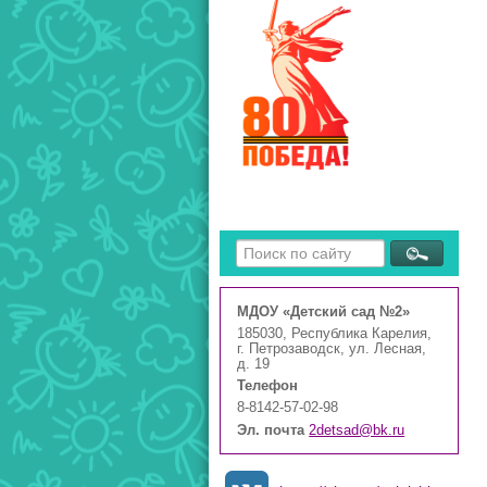
МДОУ «Детский сад №2»
185030, Республика Карелия,
г. Петрозаводск, ул. Лесная,
д. 19
Телефон
8-8142-57-02-98
Эл. почта
2detsad@bk.ru