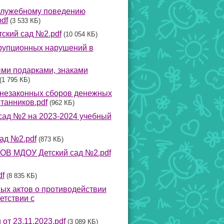
 служебному поведению
df
(3 533 КБ)
ский сад №2.pdf
(10 054 КБ)
рупционных нарушений в
ми подарками, знаками
(1 795 КБ)
 незаконных сборов денежных
танников.pdf
(962 КБ)
сад №2 на 2023-2024 учебный
д №2.pdf
(873 КБ)
МДОУ Детский сад №2.pdf
df
(8 835 КБ)
ных актов о противодействии
етствии с
от 23.11.2023.pdf
(3 089 КБ)