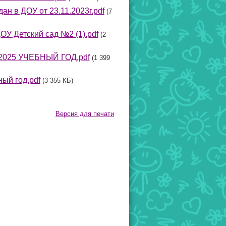
н в ДОУ от 23.11.2023г.pdf
(7
У Детский сад №2 (1).pdf
(2
025 УЧЕБНЫЙ ГОД.pdf
(1 399
ый год.pdf
(3 355 КБ)
Версия для печати