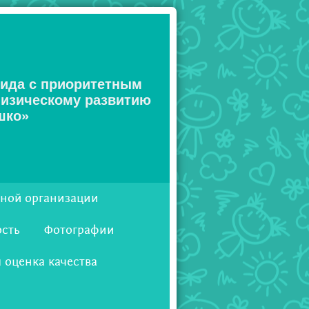
вида с приоритетным
физическому развитию
шко»
ьной организации
2detsad@bk.ru
ость
Фотографии
 оценка качества