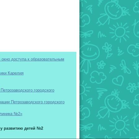
окно доступа к образовательным
лики Карелия
Петрозаводского городского
ации Петрозаводского городского
клиника №2»
у развитию детей №2