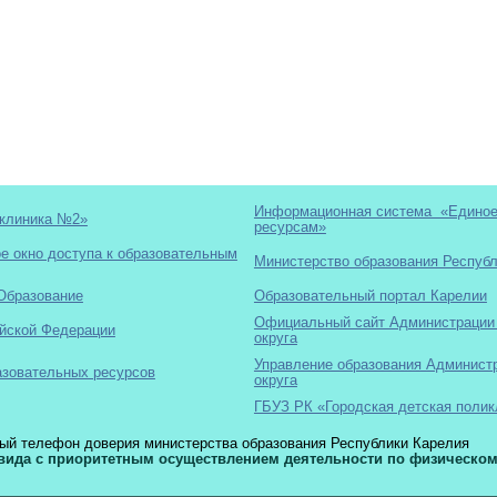
Информационная система «Единое 
иклиника №2»
ресурсам»
 окно доступа к образовательным
Министерство образования Респуб
Образование
Образовательный портал Карелии
Официальный сайт Администрации 
йской Федерации
округа
Управление образования Администр
азовательных ресурсов
округа
ГБУЗ РК «Городская детская поли
ый телефон доверия министерства образования Республики Карелия
вида с приоритетным осуществлением деятельности по физическом