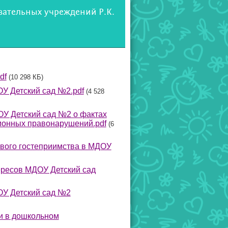
вательных учреждений Р.К.
df
(10 298 КБ)
ОУ Детский сад №2.pdf
(4 528
У Детский сад №2 о фактах
ионных правонарушений.pdf
(6
вого гостеприимства в МДОУ
ересов МДОУ Детский сад
ОУ Детский сад №2
и в дошкольном