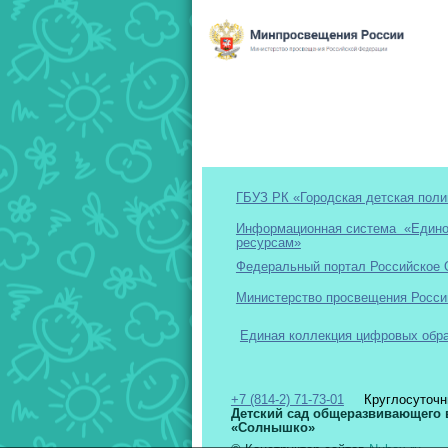
ГБУЗ РК «Городская детская пол
Информационная система «Единое
ресурсам»
Федеральный портал Российское 
Министерство просвещения Росси
Единая коллекция цифровых обр
+7 (814-2) 71-73-01
Круглосуточн
Детский сад общеразвивающего 
«Солнышко»