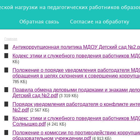
кой нагрузки на педагогических работников образо
Обратная связь
Согласие на обработку
Главная
Антикоррупционная политика МДОУ Детский сад №2.p
Кодекс этики и служебного поведения работников МД
КБ)
Положение о порядке уведомления работодателя МДО
обращения в целях склонения к совершению коррупц
785 КБ)
Правила обмена деловыми подарками и знаками дело
Детский сад №2.pdf
(3 319 КБ)
Порядок уведомления работодателя о конфликте инт
№2.pdf
(2 567 КБ)
Кодекс этики и служебного поведения работников МД
Солнышко.pdf
(4 241 КБ)
Положение о комиссии по противодействию коррупци
образовательном учреждении.pdf
(4 913 КБ)