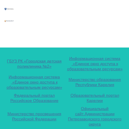
Информационная система
ГБУЗ РК «Городская детская
«Единое окно доступа к
поликлиника №2»
образовательным ресурсам»
Информационная система
Министерство образования
«Единое окно доступа к
Республики Карелия
образовательным ресурсам»
Федеральный портал
Образовательный портал
Российское Образование
Карелии
Официальный
Министерство просвещения
сайт Администрации
Российской Федерации
Петрозаводского городского
округа