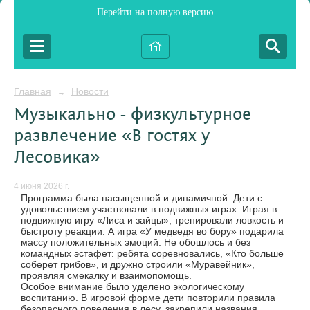
Перейти на полную версию
Главная
Новости
→
Музыкально - физкультурное
развлечение «В гостях у
Лесовика»
4 июня 2026 г.
Программа была насыщенной и динамичной. Дети с
удовольствием участвовали в подвижных играх. Играя в
подвижную игру «Лиса и зайцы», тренировали ловкость и
быстроту реакции. А игра «У медведя во бору» подарила
массу положительных эмоций. Не обошлось и без
командных эстафет: ребята соревновались, «Кто больше
соберет грибов», и дружно строили «Муравейник»,
проявляя смекалку и взаимопомощь.
Особое внимание было уделено экологическому
воспитанию. В игровой форме дети повторили правила
безопасного поведения в лесу, закрепили названия